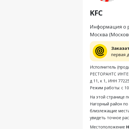
KFC
Информация о р
Москва (Московс
Заказа
первая 
Исполнитель (пр
РЕСТОРАНТС ИНТЕР
д 11, к 1, ИНН 772
Режим работы: с 10
На этой странице 
Нагорный район по
близлежащие места
увидеть точное ра
Местоположение
Н