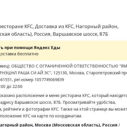
есторане KFC, Доставка из KFC, Нагорный район,
кая область), Россия, Варшавское шоссе, 87Б
ть при помощи Яндекс Еды
доставка бесплатно
одавец): ОБЩЕСТВО С ОГРАНИЧЕННОЙ ОТВЕТСТВЕННОСТЬЮ "ЯМ
НЭШНЛ РАША СИ АЙ ЭС", 125130, Москва, Старопетровский пр
2561551, рег.номер 1057749069839
:00 до 22:00
показано расположение и меню ресторана KFC, который находитс
 адресу Варшавское шоссе, 87Б. Просматривайте удобства,
, рейтинги и фотографии KFC. Также на этой странице вы може
сположение KFC на карте по координатам.
агорный район, Москва (Московская область), Россия
/