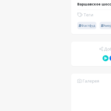
Варшавское шосс
Теги
Фастфуд
Аме
Доб
Галерея