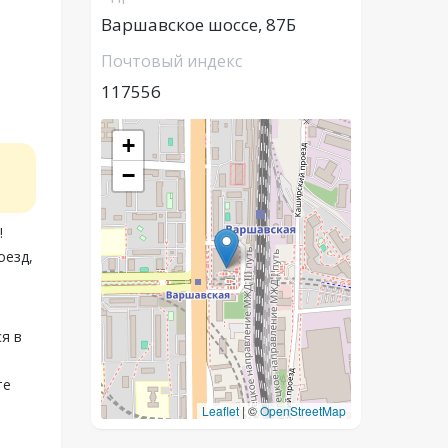
Варшавское шоссе, 87Б
Почтовый индекс
117556
+
−
!
оезд,
я в
те
Leaflet
|
©
OpenStreetMap