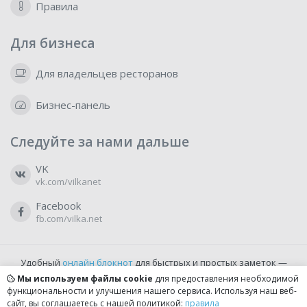
Правила
Для бизнеса
Для владельцев ресторанов
Бизнес-панель
Следуйте за нами дальше
VK
vk.com/vilkanet
Facebook
fb.com/vilka.net
Удобный
онлайн блокнот
для быстрых и простых заметок —
бесплатно и доступно прямо из браузера.
Мы используем файлы cookie
для предоставления необходимой
функциональности и улучшения нашего сервиса. Используя наш веб-
сайт, вы соглашаетесь с нашей политикой:
правила