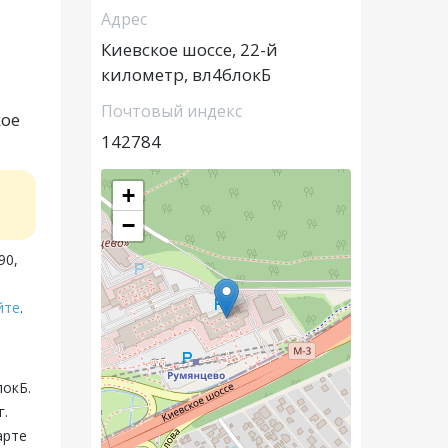
Адрес
Киевское шоссе, 22-й
километр, вл4блокБ
Почтовый индекс
кое
142784
+
−
90,
йте
.
локБ.
г.
арте