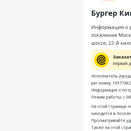
Бургер Ки
Информация о р
поселение Моско
шоссе, 22-й кил
Заказа
первая 
Исполнитель (прода
рег.номер 1097746
Информация о потр
Режим работы: с 08
На этой странице п
находится в поселе
Просматривайте уд
Также на этой стра