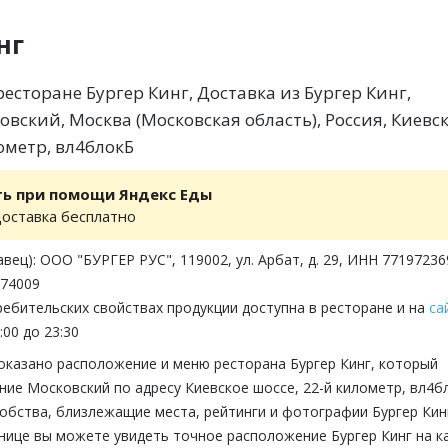
нг
есторане Бургер Кинг, Доставка из Бургер Кинг,
вский, Москва (Московская область), Россия, Киевс
ометр, вл4блокБ
ть при помощи Яндекс Еды
доставка бесплатно
вец): ООО "БУРГЕР РУС", 119002, ул. Арбат, д. 29, ИНН 77197236
274009
ебительских свойствах продукции доступна в ресторане и на
са
:00 до 23:30
оказано расположение и меню ресторана Бургер Кинг, который
ние Московский по адресу Киевское шоссе, 22-й километр, вл4б
обства, близлежащие места, рейтинги и фотографии Бургер Кин
нице вы можете увидеть точное расположение Бургер Кинг на к