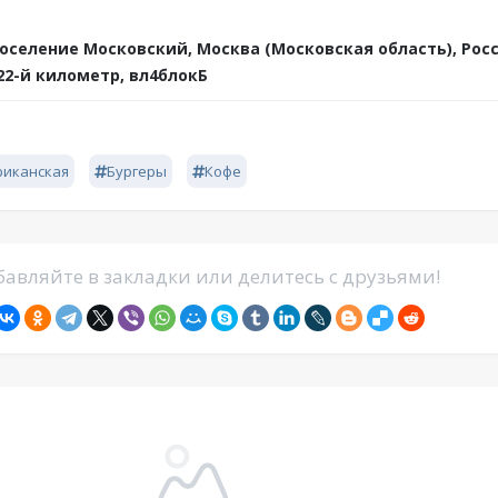
оселение Московский, Москва (Московская область), Рос
22-й километр, вл4блокБ
риканская
Бургеры
Кофе
авляйте в закладки или делитесь с друзьями!