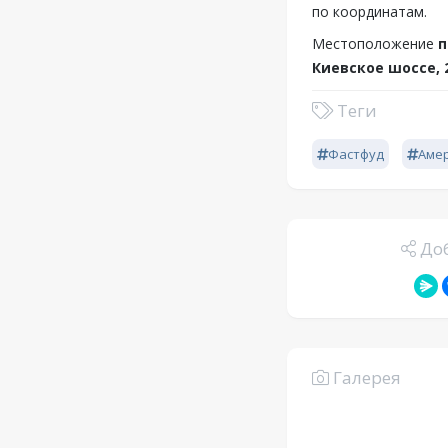
по координатам.
Местоположение
п
Киевское шоссе, 
Теги
Фастфуд
Аме
Доб
Галерея