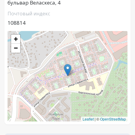
бульвар Веласкеса, 4
Почтовый индекс
108814
+
−
Leaflet
|
©
OpenStreetMap