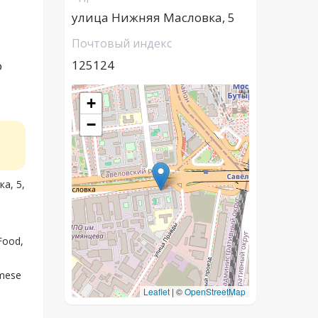
улица Нижняя Масловка, 5
Почтовый индекс
125124
o
+
−
а, 5,
Food,
mese
Leaflet
|
©
OpenStreetMap