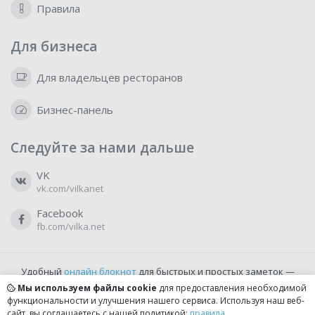
Правила
Для бизнеса
Для владельцев ресторанов
Бизнес-панель
Следуйте за нами дальше
VK
vk.com/vilkanet
Facebook
fb.com/vilka.net
Удобный
онлайн блокнот
для быстрых и простых заметок —
бесплатно и доступно прямо из браузера.
Мы используем файлы cookie
для предоставления необходимой
функциональности и улучшения нашего сервиса. Используя наш веб-
сайт, вы соглашаетесь с нашей политикой:
правила