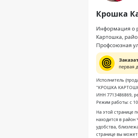
Крошка К
Информация о р
Картошка, райо
Профсоюзная ул
Заказа
первая 
Исполнитель (пр
"КРОШКА КАРТОШКА",
ИНН 7713486869, р
Режим работы: с 10
На этой странице 
находится в район
удобства, близлеж
странице вы может