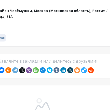
айон Черёмушки, Москва (Московская область), Россия
/
ца, 61А
кая
авляйте в закладки или делитесь с друзьями!