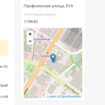
Профсоюзная улица, 61А
Почтовый индекс
119630
+
−
м 59,
торый
 этой
Leaflet
|
©
OpenStreetMap