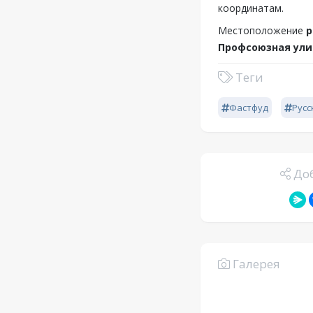
координатам.
Местоположение
р
Профсоюзная ули
Теги
Фастфуд
Русс
Доб
Галерея