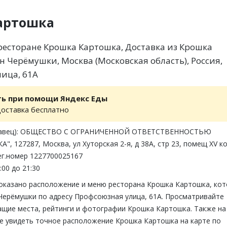
артошка
есторане Крошка Картошка, Доставка из Крошка
н Черёмушки, Москва (Московская область), Россия,
ица, 61А
ть при помощи Яндекс Еды
доставка бесплатно
одавец): ОБЩЕСТВО С ОГРАНИЧЕННОЙ ОТВЕТСТВЕННОСТЬЮ
 127287, Москва, ул Хуторская 2-я, д 38А, стр 23, помещ XV ко
ег.номер 1227700025167
:00 до 21:30
показано расположение и меню ресторана Крошка Картошка, ко
 Черёмушки по адресу Профсоюзная улица, 61А. Просматривайте
ащие места, рейтинги и фотографии Крошка Картошка. Также на
е увидеть точное расположение Крошка Картошка на карте по