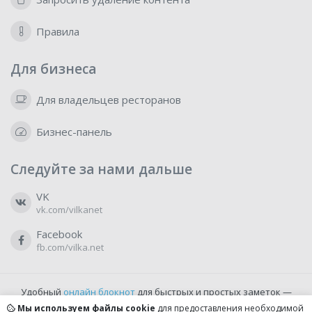
Правила
Для бизнеса
Для владельцев ресторанов
Бизнес-панель
Следуйте за нами дальше
VK
vk.com/vilkanet
Facebook
fb.com/vilka.net
Удобный
онлайн блокнот
для быстрых и простых заметок —
бесплатно и доступно прямо из браузера.
Мы используем файлы cookie
для предоставления необходимой