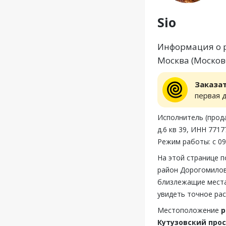
Sio
Информация о р
Москва (Московс
Заказа
первая 
Исполнитель (прода
д.6 кв 39, ИНН 771
Режим работы: с 09
На этой странице п
район Дорогомилово
близлежащие места,
увидеть точное рас
Местоположение
р
Кутузовский прос