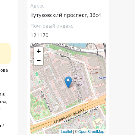
Адрес
Кутузовский проспект, 36с4
Почтовый индекс
121170
+
−
кова
я в
тва,
е
я
/
Leaflet
|
©
OpenStreetMap