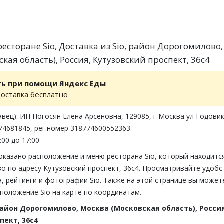
есторане Sio, Доставка из Sio, район Дорогомилово,
кая область), Россия, Кутузовский проспект, 36с4
ть при помощи Яндекс Еды
доставка бесплатно
вец): ИП Погосян Елена Арсеновна, 129085, г Москва ул Годови
774681845, рег.номер 318774600552363
:00 до 17:00
оказано расположение и меню ресторана Sio, который находитс
 по адресу Кутузовский проспект, 36с4. Просматривайте удобс
 рейтинги и фотографии Sio. Также на этой странице вы может
положение Sio на карте по координатам.
айон Дорогомилово, Москва (Московская область), Росси
пект, 36с4