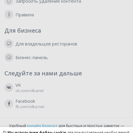
Запросить удаление контента
Правила
Для бизнеса
Для владельцев ресторанов
Бизнес-панель
Следуйте за нами дальше
VK
vk.com/vilkanet
Facebook
fb.com/vilka.net
Удобный
онлайн блокнот
для быстрых и простых заметок —
бесплатно и доступно прямо из браузера.
Мы используем файлы cookie
для предоставления необходимой