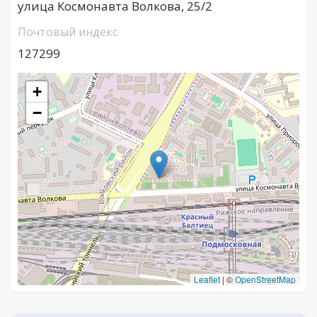
улица Космонавта Волкова, 25/2
Почтовый индекс
127299
+
−
Leaflet
|
©
OpenStreetMap