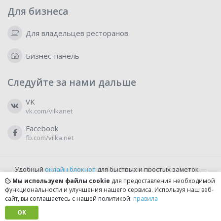
Для бизнеса
Для владельцев ресторанов
Бизнес-панель
Следуйте за нами дальше
VK
vk.com/vilkanet
Facebook
fb.com/vilka.net
Удобный
онлайн блокнот
для быстрых и простых заметок —
бесплатно и доступно прямо из браузера.
Мы используем файлы cookie
для предоставления необходимой
функциональности и улучшения нашего сервиса. Используя наш веб-
сайт, вы соглашаетесь с нашей политикой:
правила
© 2022-2026, vilka.net
Сделано с
OK