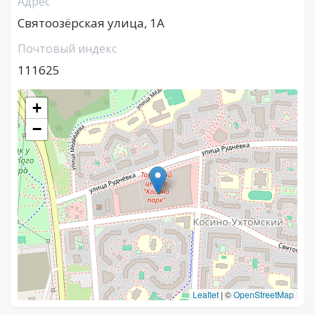
Адрес
Святоозёрская улица, 1А
Почтовый индекс
111625
+
−
Leaflet
|
©
OpenStreetMap