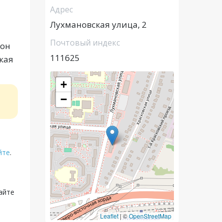
Адрес
Лухмановская улица, 2
Почтовый индекс
йон
111625
кая
+
−
йте
.
айте
Leaflet
|
©
OpenStreetMap