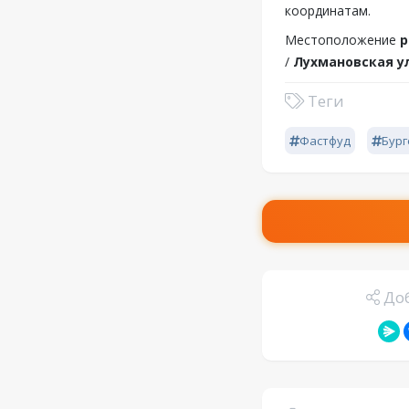
координатам.
Местоположение
р
/
Лухмановская ул
Теги
Фастфуд
Бур
Доб