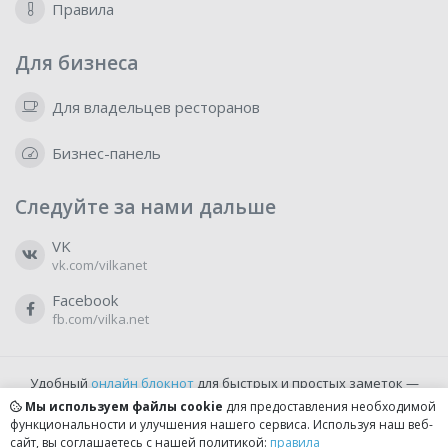
Правила
Для бизнеса
Для владельцев ресторанов
Бизнес-панель
Следуйте за нами дальше
VK
vk.com/vilkanet
Facebook
fb.com/vilka.net
Удобный
онлайн блокнот
для быстрых и простых заметок —
бесплатно и доступно прямо из браузера.
Мы используем файлы cookie
для предоставления необходимой
функциональности и улучшения нашего сервиса. Используя наш веб-
сайт, вы соглашаетесь с нашей политикой:
правила