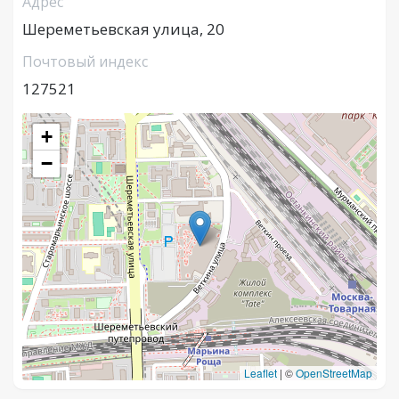
Адрес
Шереметьевская улица, 20
Почтовый индекс
127521
+
−
Leaflet
|
©
OpenStreetMap