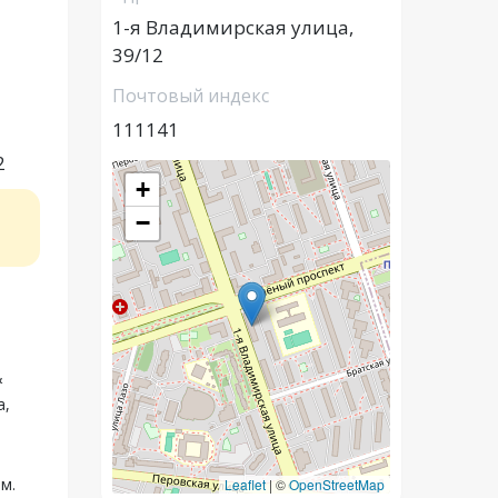
1-я Владимирская улица,
39/12
Почтовый индекс
111141
2
+
−
&
а,
м.
Leaflet
|
©
OpenStreetMap