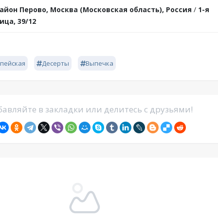
айон Перово, Москва (Московская область), Россия
/
1-я
ца, 39/12
пейская
Десерты
Выпечка
авляйте в закладки или делитесь с друзьями!