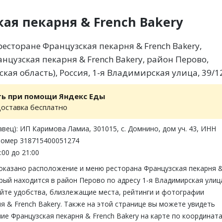
ая пекарня & French Bakery
есторане Французская пекарня & French Bakery,
нцузская пекарня & French Bakery, район Перово,
кая область), Россия, 1-я Владимирская улица, 39/1
ть при помощи Яндекс Еды
доставка бесплатно
вец): ИП Каримова Ламиа, 301015, с. Домнино, дом уч. 43, ИНН
.номер 318715400051274
:00 до 21:00
показано расположение и меню ресторана Французская пекарня 
орый находится в район Перово по адресу 1-я Владимирская улиц
айте удобства, близлежащие места, рейтинги и фотографии
я & French Bakery. Также на этой странице вы можете увидеть
е Французская пекарня & French Bakery на карте по координата