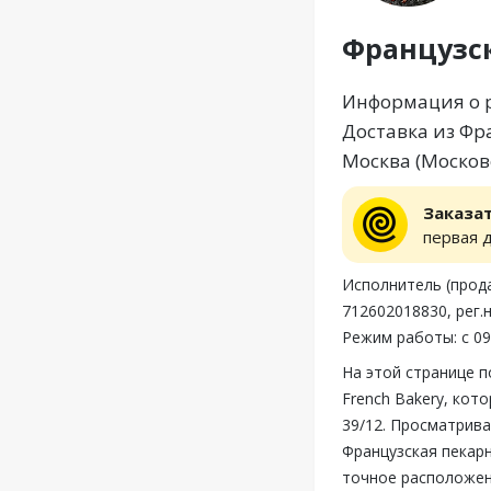
Французск
Информация о р
Доставка из Фра
Москва (Московс
Заказа
первая 
Исполнитель (прода
712602018830, рег
Режим работы: с 09
На этой странице 
French Bakery, кот
39/12. Просматрив
Французская пекарн
точное расположени