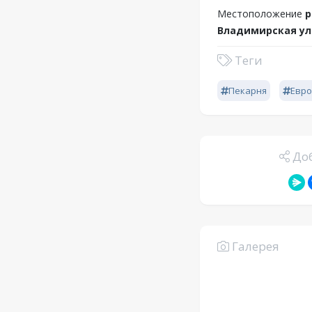
Местоположение
р
Владимирская ули
Теги
Пекарня
Евро
Доб
Галерея