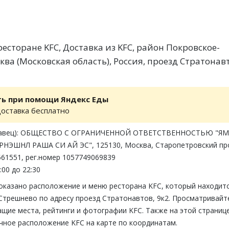
есторане KFC, Доставка из KFC, район Покровское-
ва (Московская область), Россия, проезд Стратонав
ть при помощи Яндекс Еды
доставка бесплатно
одавец): ОБЩЕСТВО С ОГРАНИЧЕННОЙ ОТВЕТСТВЕННОСТЬЮ "ЯМ
НЭШНЛ РАША СИ АЙ ЭС", 125130, Москва, Старопетровский пр
2561551, рег.номер 1057749069839
:00 до 22:30
показано расположение и меню ресторана KFC, который находитс
Стрешнево по адресу проезд Стратонавтов, 9к2. Просматривайт
щие места, рейтинги и фотографии KFC. Также на этой страниц
чное расположение KFC на карте по координатам.