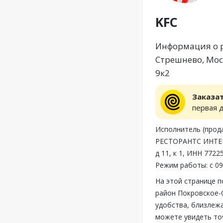
KFC
Информация о р
Стрешнево, Моск
9к2
Заказа
первая 
Исполнитель (пр
РЕСТОРАНТС ИНТЕР
д 11, к 1, ИНН 772
Режим работы: с 09
На этой странице 
район Покровское-
удобства, близлежа
можете увидеть то