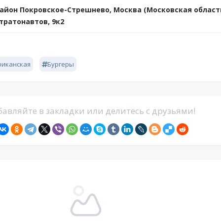
айон Покровское-Стрешнево, Москва (Московская область
тратонавтов, 9к2
риканская
Бургеры
авляйте в закладки или делитесь с друзьями!