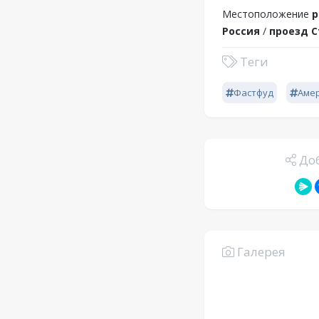
Местоположение
р
Россия
/
проезд С
Теги
Фастфуд
Аме
Доб
Галерея