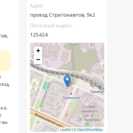
Адрес
проезд Стратонавтов, 9к2
Почтовый индекс
125424
тов,
+
−
!
оезд,
я в
е
е вы
Leaflet
|
©
OpenStreetMap