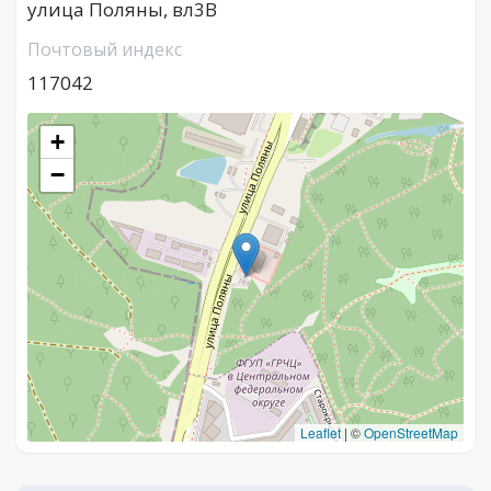
улица Поляны, вл3В
Почтовый индекс
117042
+
−
Leaflet
|
©
OpenStreetMap