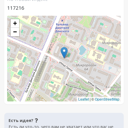
117216
+
−
Leaflet
|
©
OpenStreetMap
Есть идея?
Есть ли что-то, чего вам не хватает или что вас не