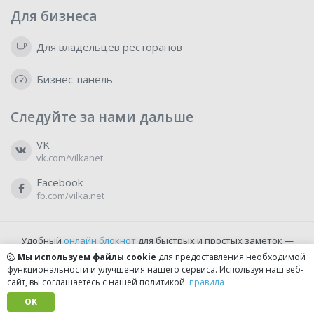
Для бизнеса
Для владельцев ресторанов
Бизнес-панель
Следуйте за нами дальше
VK
vk.com/vilkanet
Facebook
fb.com/vilka.net
Удобный
онлайн блокнот
для быстрых и простых заметок —
бесплатно и доступно прямо из браузера.
Мы используем файлы cookie
для предоставления необходимой
функциональности и улучшения нашего сервиса. Используя наш веб-
сайт, вы соглашаетесь с нашей политикой:
правила
© 2022-2026, vilka.net
Сделано с
OK