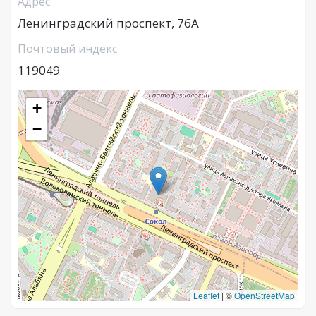
Адрес
Ленинградский проспект, 76А
Почтовый индекс
119049
+
−
Leaflet
|
©
OpenStreetMap