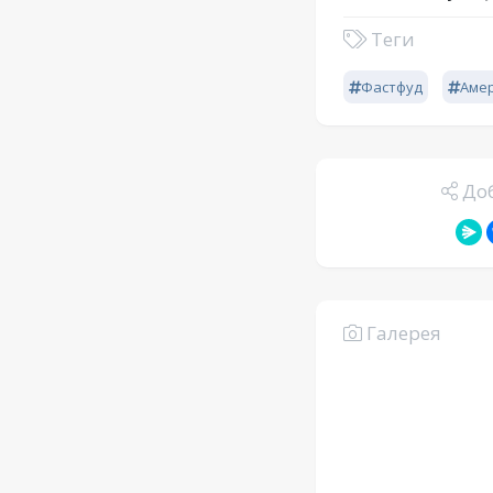
Теги
Фастфуд
Аме
Доб
Галерея