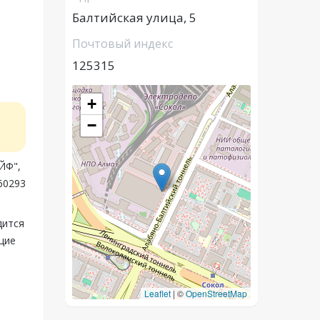
Балтийская улица, 5
Почтовый индекс
125315
+
−
ЙФ",
60293
дится
щие
Leaflet
|
©
OpenStreetMap