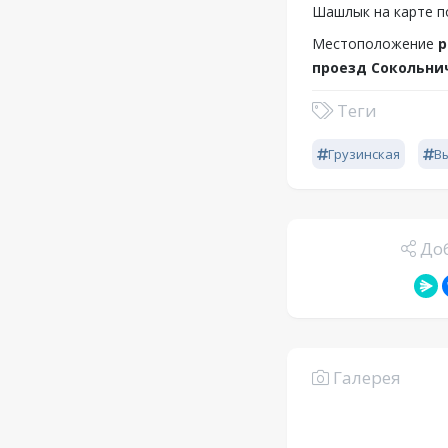
Шашлык на карте п
Местоположение
р
проезд Сокольнич
Теги
Грузинская
В
Доб
Галерея