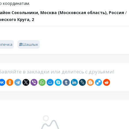
о координатам.
айон Сокольники, Москва (Московская область), Россия
/
еского Круга, 2
ыпечка
Шашлык
авляйте в закладки или делитесь с друзьями!