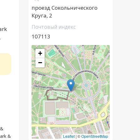
проезд Сокольнического
Круга, 2
Почтовый индекс
ark
107113
,
+
−
 &
ark &
Leaflet
|
©
OpenStreetMap