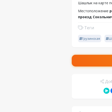
Шашлык на карте п
Местоположение
р
проезд Сокольнич
Теги
Грузинская
Ш
Доб