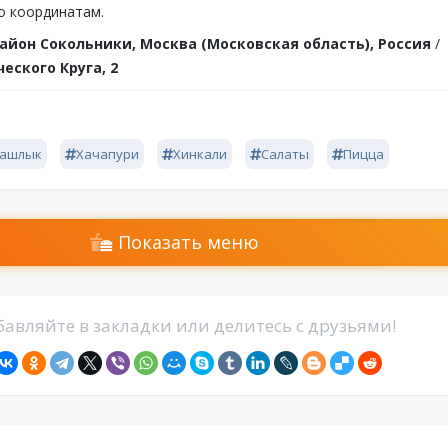
о координатам.
айон Сокольники, Москва (Московская область), Россия
/
еского Круга, 2
ашлык
Хачапури
Хинкали
Салаты
Пицца
Показать меню
авляйте в закладки или делитесь с друзьями!