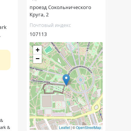
проезд Сокольнического
Круга, 2
Почтовый индекс
ark
107113
,
+
−
 &
ark &
Leaflet
|
©
OpenStreetMap