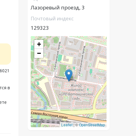
Лазоревый проезд, 3
Почтовый индекс
129323
+
−
06021
тся в
ете
Leaflet
|
©
OpenStreetMap