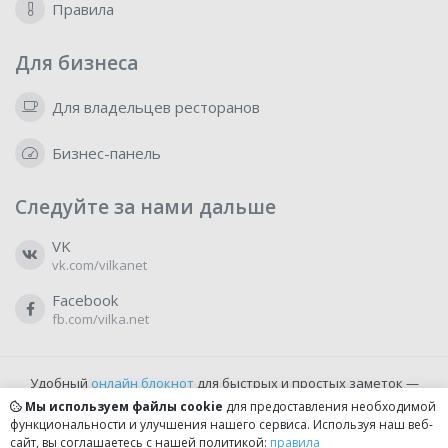
Правила
Для бизнеса
Для владельцев ресторанов
Бизнес-панель
Следуйте за нами дальше
VK
vk.com/vilkanet
Facebook
fb.com/vilka.net
Удобный
онлайн блокнот
для быстрых и простых заметок —
бесплатно и доступно прямо из браузера.
Мы используем файлы cookie
для предоставления необходимой
функциональности и улучшения нашего сервиса. Используя наш веб-
сайт, вы соглашаетесь с нашей политикой:
правила