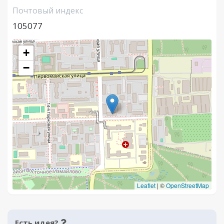
Почтовый индекс
105077
+
−
Leaflet
|
©
OpenStreetMap
Есть идея?