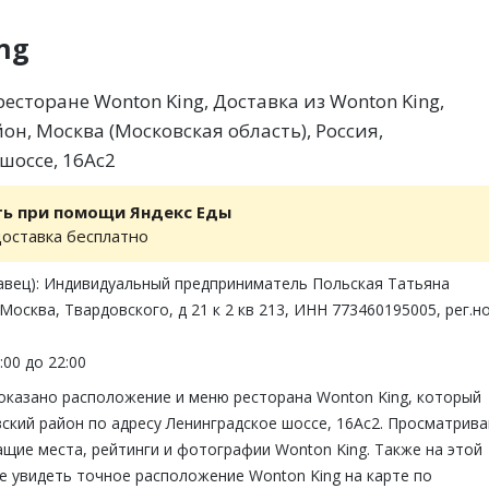
ng
сторане Wonton King, Доставка из Wonton King,
н, Москва (Московская область), Россия,
шоссе, 16Ас2
ть при помощи Яндекс Еды
доставка бесплатно
авец): Индивидуальный предприниматель Польская Татьяна
 Москва, Твардовского, д 21 к 2 кв 213, ИНН 773460195005, рег.н
:00 до 22:00
показано расположение и меню ресторана Wonton King, который
ский район по адресу Ленинградское шоссе, 16Ас2. Просматрив
щие места, рейтинги и фотографии Wonton King. Также на этой
е увидеть точное расположение Wonton King на карте по