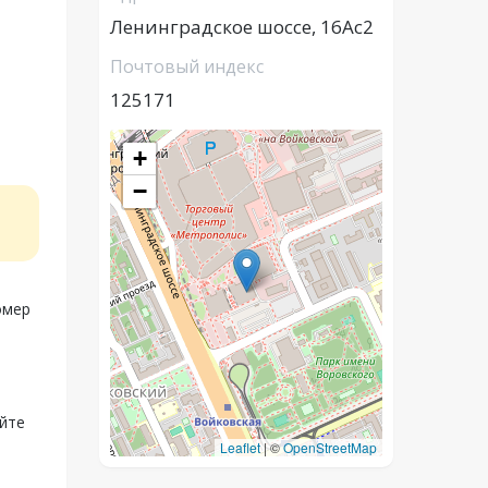
Ленинградское шоссе, 16Ас2
Почтовый индекс
125171
+
−
омер
айте
Leaflet
|
©
OpenStreetMap