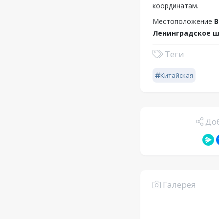
координатам.
Местоположение
В
Ленинградское шо
Теги
Китайская
Доб
Галерея