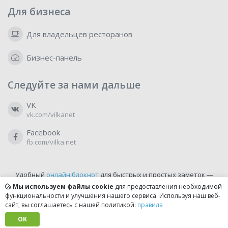
Для бизнеса
Для владельцев ресторанов
Бизнес-панель
Следуйте за нами дальше
VK
vk.com/vilkanet
Facebook
fb.com/vilka.net
Удобный
онлайн блокнот
для быстрых и простых заметок —
бесплатно и доступно прямо из браузера.
Мы используем файлы cookie
для предоставления необходимой
функциональности и улучшения нашего сервиса. Используя наш веб-
сайт, вы соглашаетесь с нашей политикой:
правила
© 2022-2026, vilka.net
Сделано с
OK