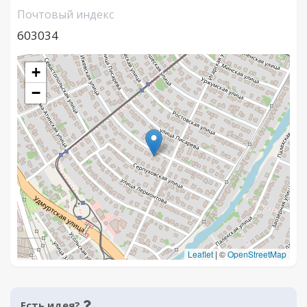
Почтовый индекс
603034
+
−
Leaflet
|
©
OpenStreetMap
Есть идея?