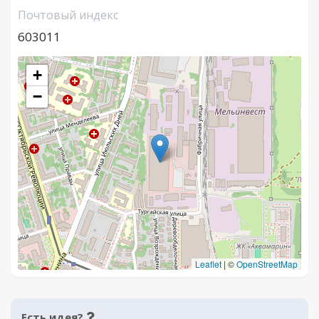
Почтовый индекс
603011
+
−
Leaflet
|
©
OpenStreetMap
Есть идея?