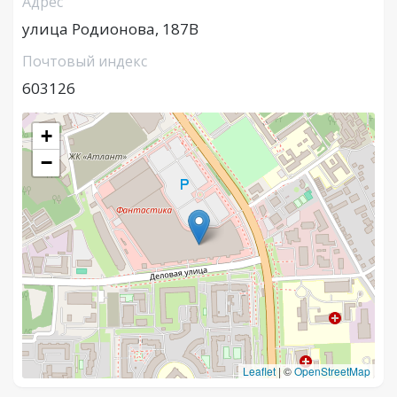
Адрес
улица Родионова, 187В
Почтовый индекс
603126
+
−
Leaflet
|
©
OpenStreetMap