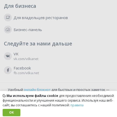
Для бизнеса
Для владельцев ресторанов
Бизнес-панель
Следуйте за нами дальше
VK
vk.com/vilkanet
Facebook
fb.com/vilka.net
Удобный
онлайн блокнот
для быстрых и простых заметок —
бесплатно и доступно прямо из браузера.
Мы используем файлы cookie
для предоставления необходимой
функциональности и улучшения нашего сервиса. Используя наш веб-
сайт, вы соглашаетесь с нашей политикой:
правила
© 2022-2026, vilka.net
Сделано с
OK