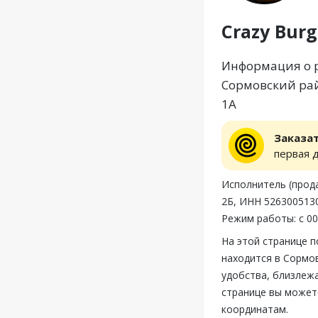
Crazy Burg
Информация о ре
Сормовский рай
1А
Заказа
первая 
Исполнитель (прода
2Б, ИНН 526300513
Режим работы: с 00:
На этой странице п
находится в Сормов
удобства, близлежа
странице вы можете
координатам.