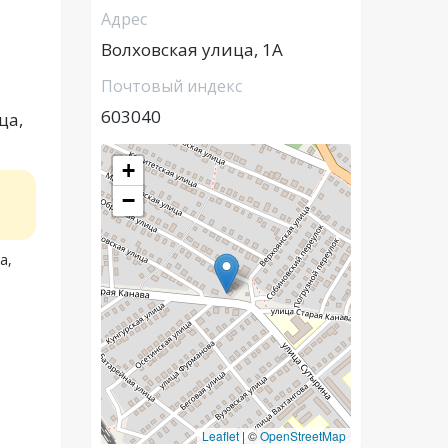
Адрес
Волховская улица, 1А
Почтовый индекс
603040
ца,
+
−
а,
Leaflet
|
©
OpenStreetMap