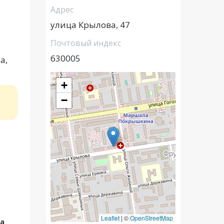
Адрес
улица Крылова, 47
Почтовый индекс
630005
а,
+
−
Leaflet
|
©
OpenStreetMap
а