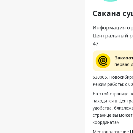
Сакана с
Информация о р
Центральный ра
47
Заказа
первая 
630005, Новосибирс
Режим работы: с 00:
На этой странице 
находится в Центра
удобства, близлежа
странице вы может
координатам.
Местоположение
Ц