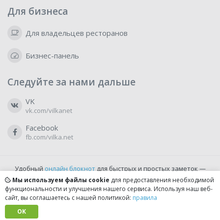
Для бизнеса
Для владельцев ресторанов
Бизнес-панель
Следуйте за нами дальше
VK
vk.com/vilkanet
Facebook
fb.com/vilka.net
Удобный
онлайн блокнот
для быстрых и простых заметок —
бесплатно и доступно прямо из браузера.
Мы используем файлы cookie
для предоставления необходимой
функциональности и улучшения нашего сервиса. Используя наш веб-
сайт, вы соглашаетесь с нашей политикой:
правила
© 2022-2026, vilka.net
Сделано с
OK