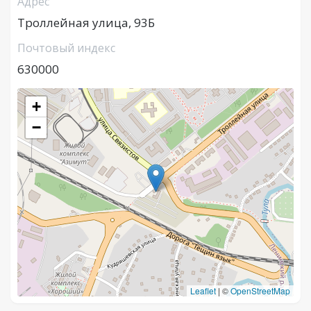
Адрес
Троллейная улица, 93Б
Почтовый индекс
630000
+
−
Leaflet
|
©
OpenStreetMap