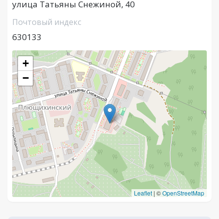
улица Татьяны Снежиной, 40
Почтовый индекс
630133
+
−
Leaflet
|
©
OpenStreetMap