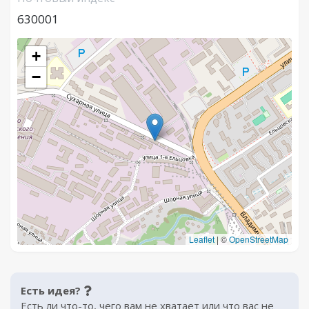
630001
+
−
Leaflet
|
©
OpenStreetMap
Есть идея?
Есть ли что-то, чего вам не хватает или что вас не