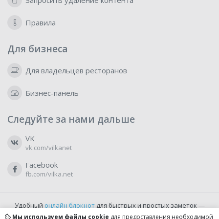
Запросить удаление контента
Правила
Для бизнеса
Для владельцев ресторанов
Бизнес-панель
Следуйте за нами дальше
VK
vk.com/vilkanet
Facebook
fb.com/vilka.net
Удобный
онлайн блокнот
для быстрых и простых заметок —
бесплатно и доступно прямо из браузера.
Мы используем файлы cookie
для предоставления необходимой