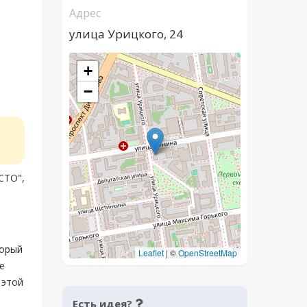
Адрес
улица Урицкого, 24
+
−
СТО",
торый
Leaflet
|
©
OpenStreetMap
е
 этой
Есть идея?