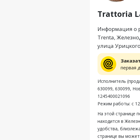
Trattoria 
Информация о ре
Trenta, Железн
улица Урицкого
Заказа
первая 
Исполнитель (про
630099, 630099, Но
1245400021096
Режим работы: с 12
На этой странице п
находится в Желез
удобства, близлежа
странице вы можете