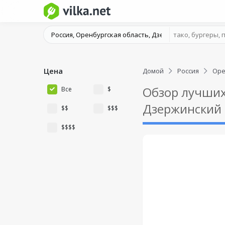
Цена
Домой
Россия
Оре
Обзор лучших
Все
$
Дзержинский
$$
$$$
$$$$