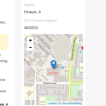
Адрес
Новая, 4
Почтовый индекс
он,
460050
+
−
!
оезд,
я в
чное
Leaflet
|
©
OpenStreetMap
ая, 4