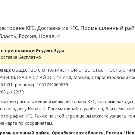
есторане KFC, Доставка из KFC, Промышленный рай
ласть, Россия, Новая, 4
ть при помощи Яндекс Еды
доставка бесплатно
одавец): ОБЩЕСТВО С ОГРАНИЧЕННОЙ ОТВЕТСТВЕННОСТЬЮ "ЯМ
НЭШНЛ РАША СИ АЙ ЭС", 125130, Москва, Старопетровский пр
2561551, рег.номер 1057749069839
:00 до 22:30
показано расположение и меню ресторана KFC, который находитс
н по адресу Новая, 4. Просматривайте удобства, близлежащие
фотографии KFC. Также на этой странице вы можете увидеть то
на карте по координатам.
ромышленный район, Оренбургская область, Россия
/
Нов