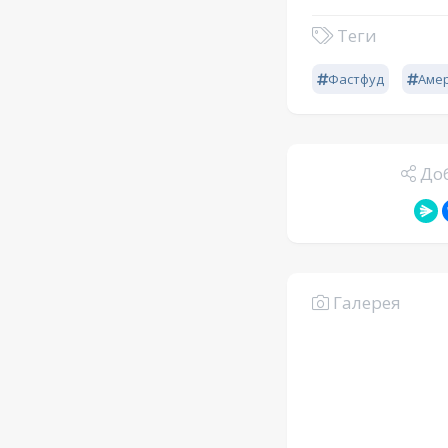
Теги
Фастфуд
Аме
Доб
Галерея