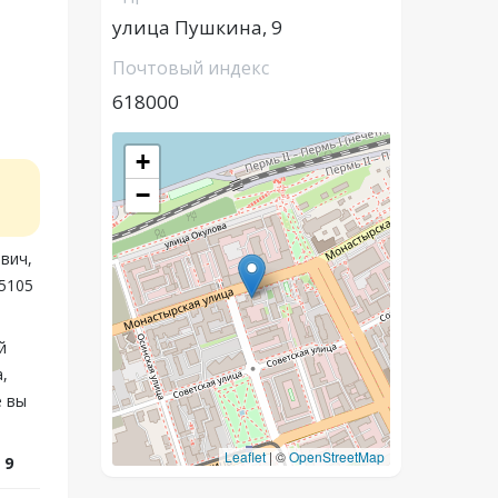
улица Пушкина, 9
Почтовый индекс
618000
+
−
вич,
05105
й
,
е вы
Leaflet
|
©
OpenStreetMap
 9