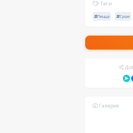
Теги
Пицца
Суши
Доб
Галерея