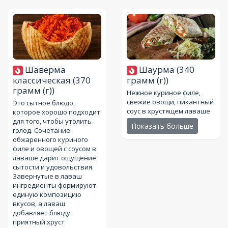
Шаверма
Шаурма
(340
классическая
(370
грамм (г))
грамм (г))
Нежное куриное филе,
свежие овощи, пикантный
Это сытное блюдо,
соус в хрустящем лаваше
которое хорошо подходит
для того, чтобы утолить
Показать больше
голод. Сочетание
обжаренного куриного
филе и овощей с соусом в
лаваше дарит ощущение
сытости и удовольствия.
Завернутые в лаваш
ингредиенты формируют
единую композицию
вкусов, а лаваш
добавляет блюду
приятный хруст