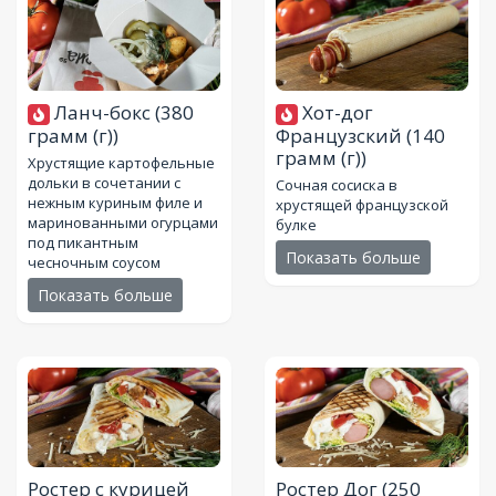
Ланч-бокс
(380
Хот-дог
грамм (г))
Французский
(140
грамм (г))
Хрустящие картофельные
дольки в сочетании с
Сочная сосиска в
нежным куриным филе и
хрустящей французской
маринованными огурцами
булке
под пикантным
Показать больше
чесночным соусом
Показать больше
Ростер с курицей
Ростер Дог
(250