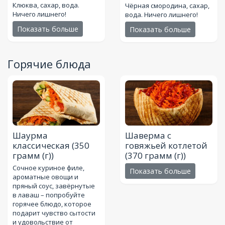
Клюква, сахар, вода.
Чёрная смородина, сахар,
Ничего лишнего!
вода. Ничего лишнего!
Показать больше
Показать больше
Горячие блюда
Шаурма
Шаверма с
классическая
(350
говяжьей котлетой
грамм (г))
(370 грамм (г))
Сочное куриное филе,
Показать больше
ароматные овощи и
пряный соус, завёрнутые
в лаваш – попробуйте
горячее блюдо, которое
подарит чувство сытости
и удовольствие от