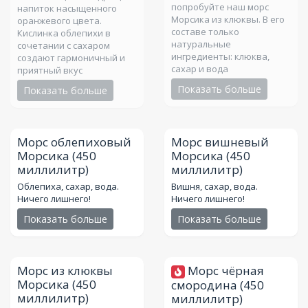
попробуйте наш морс
напиток насыщенного
Морсика из клюквы. В его
оранжевого цвета.
составе только
Кислинка облепихи в
натуральные
сочетании с сахаром
ингредиенты: клюква,
создают гармоничный и
сахар и вода
приятный вкус
Показать больше
Показать больше
Морс облепиховый
Морс вишневый
Морсика
(450
Морсика
(450
миллилитр)
миллилитр)
Облепиха, сахар, вода.
Вишня, сахар, вода.
Ничего лишнего!
Ничего лишнего!
Показать больше
Показать больше
Морс из клюквы
Морс чёрная
Морсика
(450
смородина
(450
миллилитр)
миллилитр)