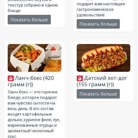
подарит вам настоящее
текстур собрано в одном
гастрономическое
блюде
удовольствие
Показать больше
Показать больше
Ланч-бокс
(420
Датский хот-дог
грамм (г))
(155 грамм (г))
Ланч-бокс — это горячее
Показать больше
блюдо, которое подарит
вам чувство сытости на
весь день. В его состав
входят картофельные
дольки, куриное филе, лук,
маринованные огурцы и
ароматный чесночный
соус