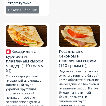
каждого кусочка
Показать больше
Кесадилья с
Кесадилья с
беконом и
курицей и
плавленым сыром
плавленым сыром
(110 грамм (г))
чеддер
(110 грамм
(г))
Ищете вариант сытного и
вкусного горячего блюда?
Сочная курица гриль,
Тогда обратите внимание
плавленый сыр чеддер,
на кесадилью с беконом и
фирменный соус с
плавленым сыром. В этом
укропом, хрустящая
блюде – аппетитный
тортилья и свежий
бекон, ароматный
помидор — всё это
фирменный соус с
великолепие вкусов и
укропом, а также