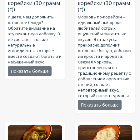
корейски
(30 грамм
корейски
(30 грамм
(г))
(г))
Ищете, чем дополнить
Морковь по-корейски –
основное блюдо?
идеальный выбор для
Обратите внимание на
любителей острых
эту пикантную добавку! В
ощущений и пикантных
её составе – только
вкусов. Эта закуска
натуральные
прекрасно дополнит
ингредиенты, которые
основные блюда, добавив
вместе создают богатый и
им яркости и аромата.
насыщенный вкус
Свежая морковь,
приготовленная по
Показать больше
традиционному рецепту с
добавлением ароматных
специй, создаёт
неповторимый вкус,
который оценят гурманы
Показать больше