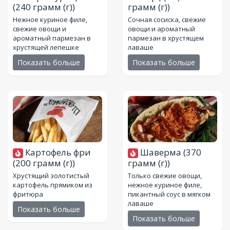
(240 грамм (г))
грамм (г))
Нежное куриное филе,
Сочная сосиска, свежие
свежие овощи и
овощи и ароматный
ароматный пармезан в
пармезан в хрустящем
хрустящей лепешке
лаваше
Показать больше
Показать больше
Картофель фри
Шаверма
(370
(200 грамм (г))
грамм (г))
Хрустящий золотистый
Только свежие овощи,
картофель прямиком из
нежное куриное филе,
фритюра
пикантный соус в мягком
лаваше
Показать больше
Показать больше