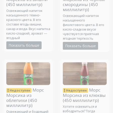
(450 миллилитр)
смородины
(450
миллилитр)
Освежающий напиток
насыщенного тёмно-
Освежающий напиток
красного цвета. В его
насыщенного
составе ягоды вишни,
фиолетового цвета. В его
сахар и вода. Вкус напитка
кисло-сладком вкусе
кисло-сладкий, аромат —
чувствуется приятная
ягодный
ягодная терпкость
Показать больше
Показать больше
Морс
Морс
Недоступен
Недоступен
Морсика из
Морсика из клюквы
облепихи
(450
(450 миллилитр)
миллилитр)
Хотите освежиться и
взбодриться? Тогда
Освежающий и бодрящий