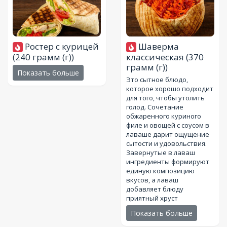
Ростер с курицей
Шаверма
(240 грамм (г))
классическая
(370
грамм (г))
Показать больше
Это сытное блюдо,
которое хорошо подходит
для того, чтобы утолить
голод. Сочетание
обжаренного куриного
филе и овощей с соусом в
лаваше дарит ощущение
сытости и удовольствия.
Завернутые в лаваш
ингредиенты формируют
единую композицию
вкусов, а лаваш
добавляет блюду
приятный хруст
Показать больше