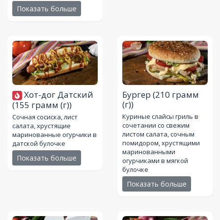
Показать больше
Хот-дог Датский
Бургер
(210 грамм
(г))
(155 грамм (г))
Куриные слайсы гриль в
Сочная сосиска, лист
сочетании со свежим
салата, хрустящие
листом салата, сочным
маринованные огурчики в
помидором, хрустящими
датской булочке
маринованными
Показать больше
огурчиками в мягкой
булочке
Показать больше