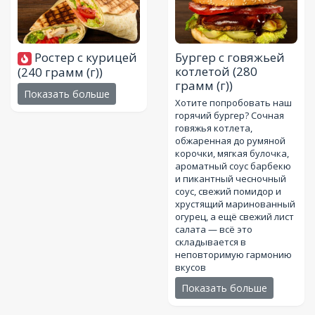
Ростер с курицей
Бургер с говяжьей
котлетой
(280
(240 грамм (г))
грамм (г))
Показать больше
Хотите попробовать наш
горячий бургер? Сочная
говяжья котлета,
обжаренная до румяной
корочки, мягкая булочка,
ароматный соус барбекю
и пикантный чесночный
соус, свежий помидор и
хрустящий маринованный
огурец, а ещё свежий лист
салата — всё это
складывается в
неповторимую гармонию
вкусов
Показать больше