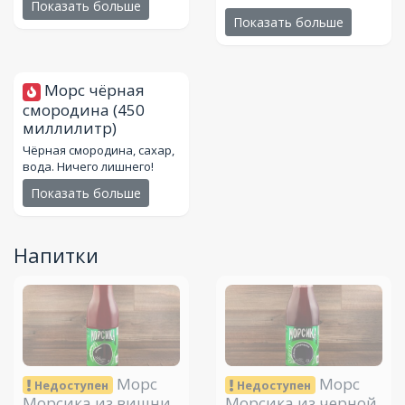
Показать больше
Показать больше
Морс чёрная
смородина
(450
миллилитр)
Чёрная смородина, сахар,
вода. Ничего лишнего!
Показать больше
Напитки
Морс
Морс
Недоступен
Недоступен
Морсика из вишни
Морсика из черной