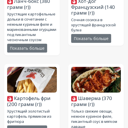
Ланч-бокс
(380
Хот-дог
грамм (г))
Французский
(140
грамм (г))
Хрустящие картофельные
дольки в сочетании с
Сочная сосиска в
нежным куриным филе и
хрустящей французской
маринованными огурцами
булке
под пикантным
Показать больше
чесночным соусом
Показать больше
Картофель фри
Шаверма
(370
(200 грамм (г))
грамм (г))
Хрустящий золотистый
Только свежие овощи,
картофель прямиком из
нежное куриное филе,
фритюра
пикантный соус в мягком
лаваше