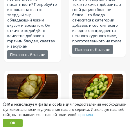
пикантности? Попробуйте
тех, кто хочет добавить в
использовать этот
свой рацион больше
твёрдый сыр,
белка. Это блюдо
обладающий ярким
относится к категории
вкусом и ароматом. Он
добавок и состоит всего
отлично подойдёт в
из одного ингредиента –
качестве добавки к
нежного куриного филе,
горячим блюдам, салатам
приготовленного на гриле
и закускам
Показать больше
Показать больше
Мы используем файлы cookie
для предоставления необходимой
Огурцы
Свежий огурец
(30
функциональности и улучшения нашего сервиса. Используя наш веб-
маринованные
(30
грамм (г))
сайт, вы соглашаетесь с нашей политикой:
правила
грамм (г))
Хрустящий и сочный,
OK
отлично сочетается с
Хрустящие огурцы с
различными блюдами,
пикантным вкусом и