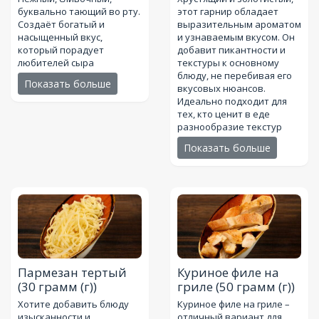
буквально тающий во рту.
этот гарнир обладает
Создаёт богатый и
выразительным ароматом
насыщенный вкус,
и узнаваемым вкусом. Он
который порадует
добавит пикантности и
любителей сыра
текстуры к основному
блюду, не перебивая его
Показать больше
вкусовых нюансов.
Идеально подходит для
тех, кто ценит в еде
разнообразие текстур
Показать больше
Пармезан тертый
Куриное филе на
(30 грамм (г))
гриле
(50 грамм (г))
Хотите добавить блюду
Куриное филе на гриле –
изысканности и
отличный вариант для