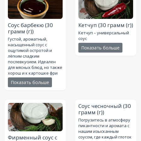
Соус барбекю
(30
Кетчуп
(30 грамм (г))
грамм (г))
Кетчуп – универсальный
соус
Густой, ароматный,
насыщенный соус с
Показать больше
ощутимой остротой и
лёгким сладким
послевкусием. Идеален
для мясных блюд, но также
хорош и к картошке фри
Показать больше
Соус чесночный
(30
грамм (г))
Погрузитесь в атмосферу
пикантности и аромата с
нашим изысканным
Фирменный соус с
соусом, где каждый глоток