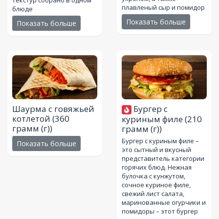
текстур собрано в одном
плавленый сыр и помидор
блюде
Показать больше
Показать больше
Шаурма с говяжьей
Бургер с
котлетой
(360
куриным филе
(210
грамм (г))
грамм (г))
Бургер с куриным филе –
Показать больше
это сытный и вкусный
представитель категории
горячих блюд. Нежная
булочка с кунжутом,
сочное куриное филе,
свежий лист салата,
маринованные огурчики и
помидоры – этот бургер