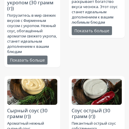
раскрывает богатство
укропом
(30 грамм
вкуса чеснока. Этот соус
(г))
станет идеальным
Погрузитесь в мир свежих
дополнением к вашим
вкусов с Фирменным
любимым блюдам
соусом с укропом. Нежный
Показать больше
соус, обогащённый
ароматом свежего укропа,
станет идеальным
дополнением к вашим
блюдам
Показать больше
Сырный соус
(30
Соус острый
(30
грамм (г))
грамм (г))
Ароматный нежный
Пикантный острый соус
сырный соус
собственного