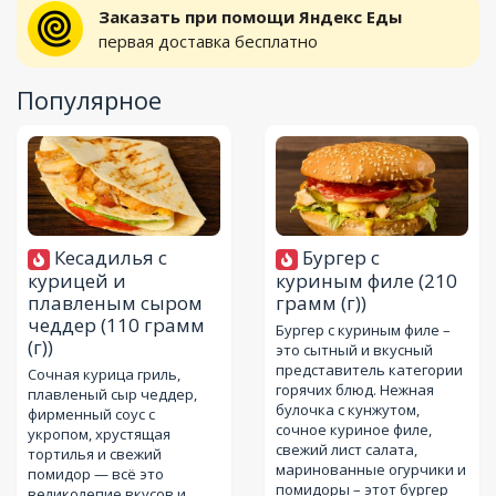
Заказать при помощи Яндекс Еды
первая доставка бесплатно
Популярное
Кесадилья с
Бургер с
курицей и
куриным филе
(210
плавленым сыром
грамм (г))
чеддер
(110 грамм
Бургер с куриным филе –
(г))
это сытный и вкусный
представитель категории
Сочная курица гриль,
горячих блюд. Нежная
плавленый сыр чеддер,
булочка с кунжутом,
фирменный соус с
сочное куриное филе,
укропом, хрустящая
свежий лист салата,
тортилья и свежий
маринованные огурчики и
помидор — всё это
помидоры – этот бургер
великолепие вкусов и