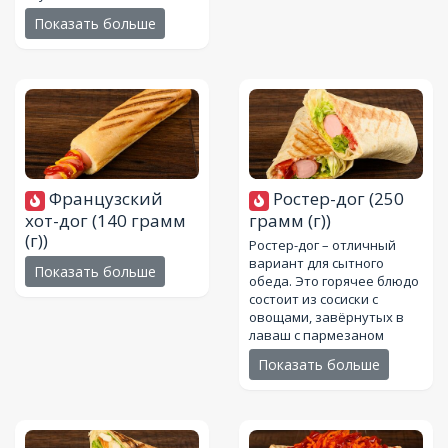
Показать больше
Французский
Ростер-дог
(250
хот-дог
(140 грамм
грамм (г))
(г))
Ростер-дог – отличный
вариант для сытного
Показать больше
обеда. Это горячее блюдо
состоит из сосиски с
овощами, завёрнутых в
лаваш с пармезаном
Показать больше