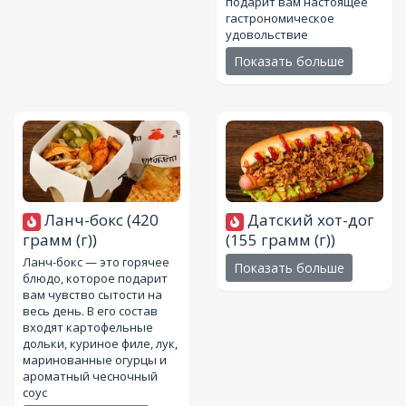
подарит вам настоящее
гастрономическое
удовольствие
Показать больше
Ланч-бокс
(420
Датский хот-дог
грамм (г))
(155 грамм (г))
Ланч-бокс — это горячее
Показать больше
блюдо, которое подарит
вам чувство сытости на
весь день. В его состав
входят картофельные
дольки, куриное филе, лук,
маринованные огурцы и
ароматный чесночный
соус