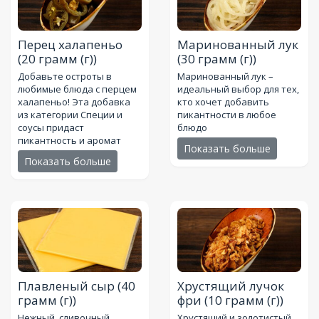
Перец халапеньо
Маринованный лук
(20 грамм (г))
(30 грамм (г))
Добавьте остроты в
Маринованный лук –
любимые блюда с перцем
идеальный выбор для тех,
халапеньо! Эта добавка
кто хочет добавить
из категории Специи и
пикантности в любое
соусы придаст
блюдо
пикантность и аромат
Показать больше
Показать больше
Плавленый сыр
(40
Хрустящий лучок
грамм (г))
фри
(10 грамм (г))
Нежный, сливочный,
Хрустящий и золотистый,