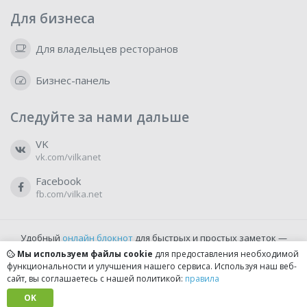
Для бизнеса
Для владельцев ресторанов
Бизнес-панель
Следуйте за нами дальше
VK
vk.com/vilkanet
Facebook
fb.com/vilka.net
Удобный
онлайн блокнот
для быстрых и простых заметок —
бесплатно и доступно прямо из браузера.
Мы используем файлы cookie
для предоставления необходимой
функциональности и улучшения нашего сервиса. Используя наш веб-
сайт, вы соглашаетесь с нашей политикой:
правила
© 2022-2026, vilka.net
Сделано с
OK