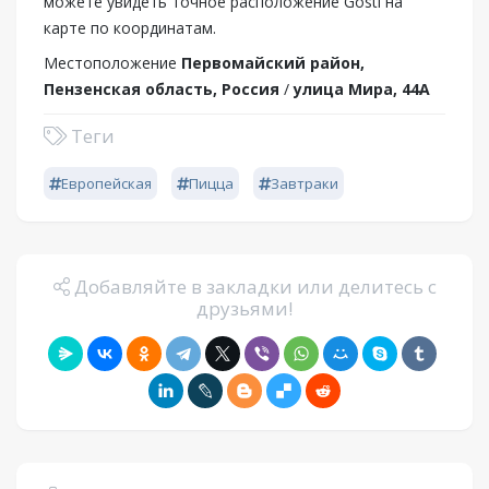
можете увидеть точное расположение Gosti на
карте по координатам.
Местоположение
Первомайский район,
Пензенская область, Россия
/
улица Мира, 44А
Теги
Европейская
Пицца
Завтраки
Добавляйте в закладки или делитесь с
друзьями!