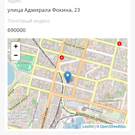
Адрес
улица Адмирала Фокина, 23
Почтовый индекс
690000
+
−
Leaflet
|
©
OpenStreetMap