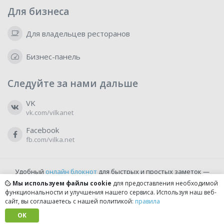
Для бизнеса
Для владельцев ресторанов
Бизнес-панель
Следуйте за нами дальше
VK
vk.com/vilkanet
Facebook
fb.com/vilka.net
Удобный
онлайн блокнот
для быстрых и простых заметок —
бесплатно и доступно прямо из браузера.
Мы используем файлы cookie
для предоставления необходимой
функциональности и улучшения нашего сервиса. Используя наш веб-
сайт, вы соглашаетесь с нашей политикой:
правила
© 2022-2026, vilka.net
Сделано с
OK