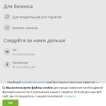
Для бизнеса
Для владельцев ресторанов
Бизнес-панель
Следуйте за нами дальше
VK
vk.com/vilkanet
Facebook
fb.com/vilka.net
Удобный
онлайн блокнот
для быстрых и простых заметок —
бесплатно и доступно прямо из браузера.
Мы используем файлы cookie
для предоставления необходимой
функциональности и улучшения нашего сервиса. Используя наш веб-
сайт, вы соглашаетесь с нашей политикой:
правила
© 2022-2026, vilka.net
Сделано с
OK