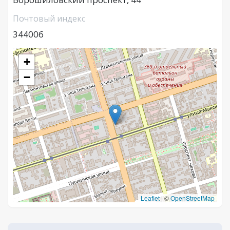
Почтовый индекс
344006
+
−
Leaflet
|
©
OpenStreetMap