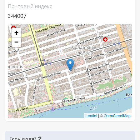
Почтовый индекс
344007
+
−
Leaflet
|
©
OpenStreetMap
Есть идея?