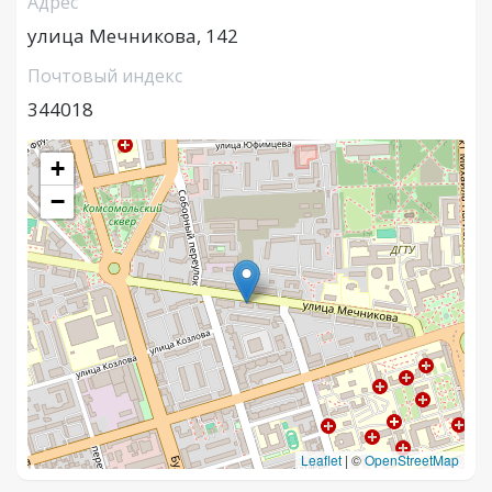
Адрес
улица Мечникова, 142
Почтовый индекс
344018
+
−
Leaflet
|
©
OpenStreetMap