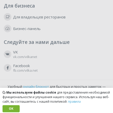
Для бизнеса
Для владельцев ресторанов
Бизнес-панель
Следуйте за нами дальше
VK
vk.com/vilkanet
Facebook
fb.com/vilka.net
Удобный
онлайн блокнот
для быстрых и простых заметок —
бесплатно и доступно прямо из браузера.
Мы используем файлы cookie
для предоставления необходимой
функциональности и улучшения нашего сервиса. Используя наш веб-
сайт, вы соглашаетесь с нашей политикой:
правила
© 2022-2026, vilka.net
Сделано с
OK