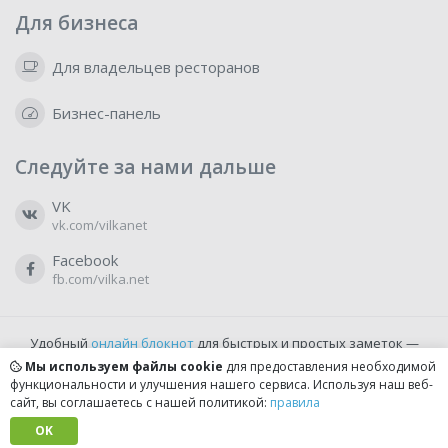
Для бизнеса
Для владельцев ресторанов
Бизнес-панель
Следуйте за нами дальше
VK
vk.com/vilkanet
Facebook
fb.com/vilka.net
Удобный
онлайн блокнот
для быстрых и простых заметок —
бесплатно и доступно прямо из браузера.
Мы используем файлы cookie
для предоставления необходимой
функциональности и улучшения нашего сервиса. Используя наш веб-
сайт, вы соглашаетесь с нашей политикой:
правила
© 2022-2026, vilka.net
Сделано с
OK