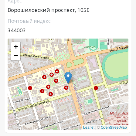
Адрес
Ворошиловский проспект, 105Б
Почтовый индекс
344003
+
−
Leaflet
|
©
OpenStreetMap